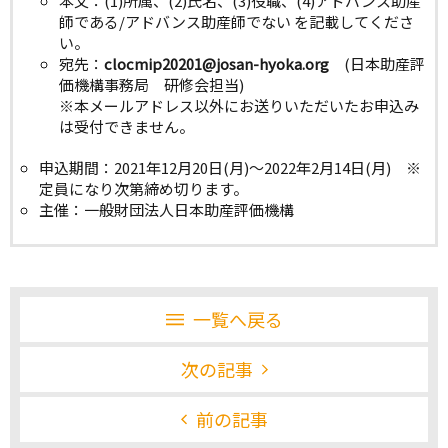
本文：(1)所属、(2)氏名、(3)役職、(4)アドバンス助産
師である/アドバンス助産師でない を記載してくださ
い。
宛先：
clocmip20201@josan-hyoka.org
(日本助産評
価機構事務局 研修会担当)
※本メールアドレス以外にお送りいただいたお申込み
は受付できません。
申込期間：2021年12月20日(月)～2022年2月14日(月) ※
定員になり次第締め切ります。
主催：一般財団法人日本助産評価機構
一覧へ戻る
次の記事
前の記事