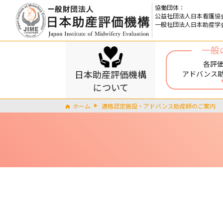
協働団体：
公益社団法人日本看護協
一般社団法人日本助産学
一般
各評
日本助産評価機構
アドバンス
について
ホーム
適格認定施設・アドバンス助産師のご案内