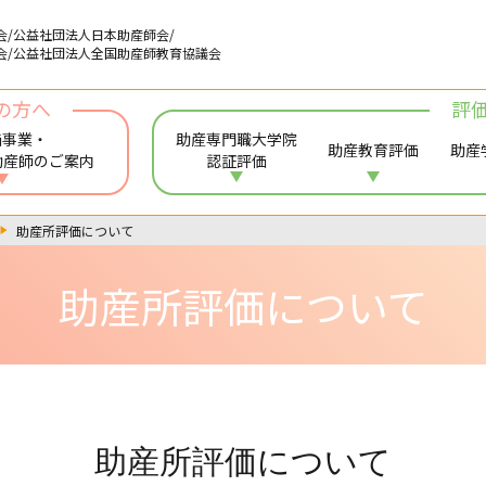
会/公益社団法人日本助産師会/
会/公益社団法人全国助産師教育協議会
の方へ
評
価事業・
助産専門職大学院
助産教育評価
助産
助産師のご案内
認証評価
助産所評価について
助産所評価について
助産所評価について