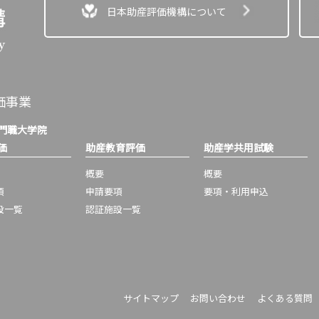
日本助産評価機構について
価事業
門職大学院
価
助産教育評価
助産学共用試験
概要
概要
項
申請要項
要項・利用申込
設一覧
認証施設一覧
サイトマップ
お問い合わせ
よくある質問