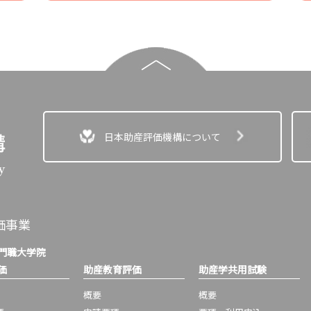
日本助産評価機構について
価事業
門職大学院
価
助産教育評価
助産学共用試験
概要
概要