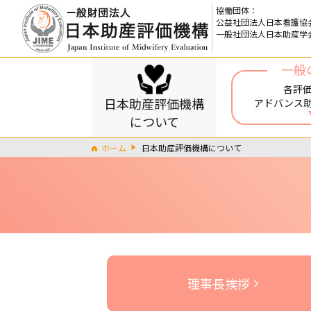
協働団体：
公益社団法人日本看護協
一般社団法人日本助産学
一般
各評
日本助産評価機構
アドバンス
について
ホーム
日本助産評価機構について
理事長挨拶