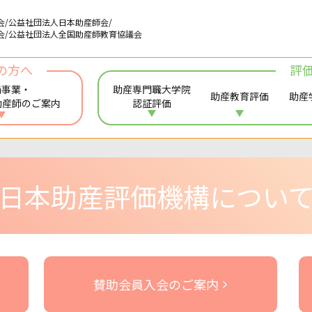
会/公益社団法人日本助産師会/
会/公益社団法人全国助産師教育協議会
の方へ
評
価事業・
助産専門職大学院
助産教育評価
助産
助産師のご案内
認証評価
日本助産評価機構につい
賛助会員入会のご案内