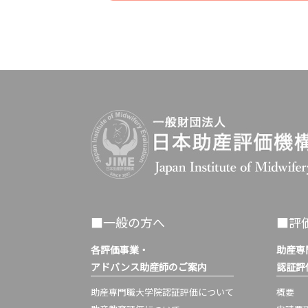
■一般の方へ
■評
各評価事業・
助産専
アドバンス助産師のご案内
認証評
助産専門職大学院認証評価について
概要