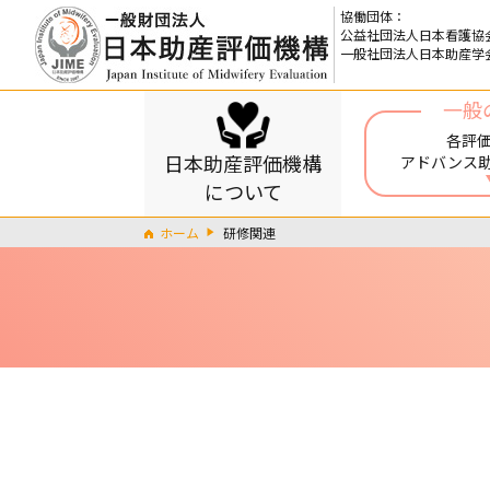
協働団体：
公益社団法人日本看護協
一般社団法人日本助産学
一般
各評
日本助産評価機構
アドバンス
について
ホーム
研修関連