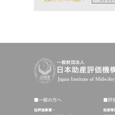
■一般の方へ
■評
各評価事業・
助産専