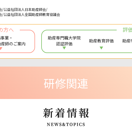
会/公益社団法人日本助産師会/
会/公益社団法人全国助産師教育協議会
の方へ
評
価事業・
助産専門職大学院
助産教育評価
助産
助産師のご案内
認証評価
研修関連