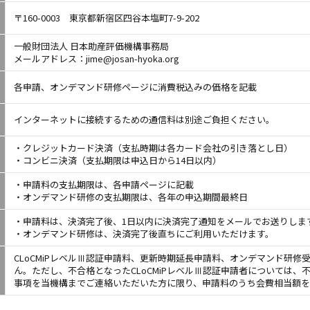
〒160-0003 東京都新宿区四谷本塩町7-9-202
一般財団法人 日本助産評価機構事務局
メールアドレス：
jime@josan-hyoka.org
各申請、オンデマンド研修ページに消費税込みの価格を記載
インターネットに接続するための通信料は別途ご負担ください。
・クレジットカード決済（支払時期は各カード会社の引き落とし日）
・コンビニ決済（支払期限は申込日から14日以内）
・申請料の支払期限は、各申請ページに記載
・オンデマンド研修の支払期限は、各年の申込期間最終日
・申請料は、決済完了後、1日以内に決済完了通知をメールでお送りしま
・オンデマンド研修は、決済完了後直ちにご利用いただけます。
CLoCMiPレベルⅢ認証申請料、更新時期延長申請料、オンデマンド研
ん。ただし、不合格となったCLoCMiPレベルⅢ認証申請者については
事項を当機構までご連絡いただいた方に限り、申請料のうち会費相当額を