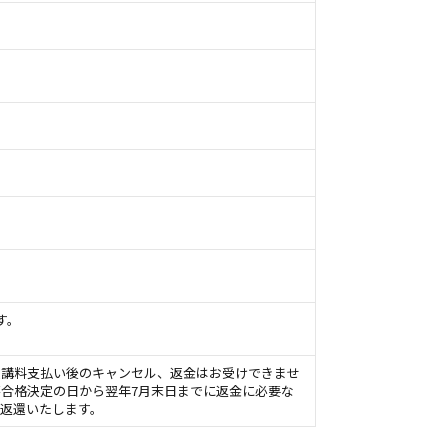
す。
修受講料支払い後のキャンセル、返金はお受けできませ
、不合格決定の日から翌年7月末日までに返金に必要な
返還いたします。