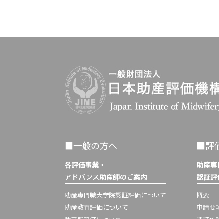
■一般の方へ
■評
各評価事業・
助産専
アドバンス助産師のご案内
認証評
助産専門職大学院認証評価について
概要
助産教育評価について
申請要