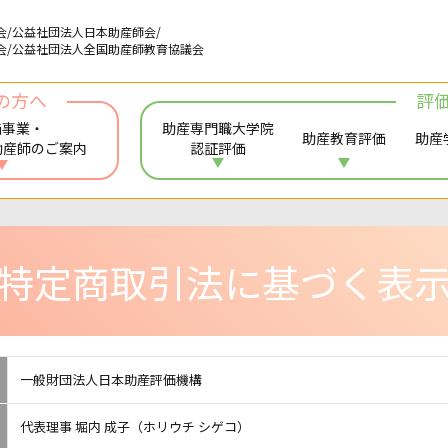
会/公益社団法人日本助産師会/
会/公益社団法人全国助産師教育協議会
の方へ
評
価事業・
助産専門職大学院
助産教育評価
助産
助産師のご案内
認証評価
特定商取引法に基づく表
一般財団法人日本助産評価機構
代表理事 堀内 成子（ホリウチ シゲコ）