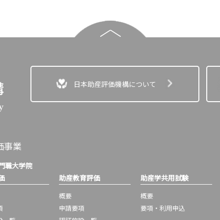
日本助産評価機構について
価事業
門職大学院
価
助産教育評価
助産学共用試験
概要
概要
項
申請要項
要項・利用申込