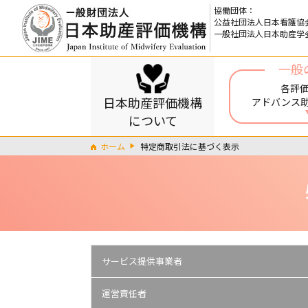
協働団体：
公益社団法人日本看護協
一般社団法人日本助産学
一般
各評
日本助産評価機構
アドバンス
について
ホーム
特定商取引法に基づく表示
サービス提供事業者
運営責任者