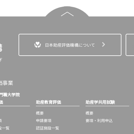
日本助産評価機構について
価事業
門職大学院
価
助産教育評価
助産学共用試験
概要
概要
項
申請要項
要項・利用申込
設一覧
認証施設一覧