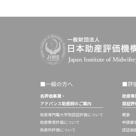
■一般の方へ
■評
各評価事業・
助産専
アドバンス助産師のご案内
認証評
助産専門職大学院認証評価について
概要
助産教育評価について
申請要
助産所評価について
認証施