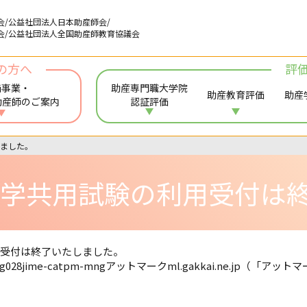
会/公益社団法人日本助産師会/
会/公益社団法人全国助産師教育協議会
の方へ
評
価事業・
助産専門職大学院
助産教育評価
助産
助産師のご案内
認証評価
しました。
助産学共用試験の利用受付は
申込受付は終了いたしました。
g028jime-catpm-mngアットマークml.gakkai.ne.jp
（「アットマ