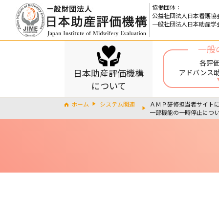
協働団体：
公益社団法人日本看護協
一般社団法人日本助産学
一般
各評
日本助産評価機構
アドバンス
について
ホーム
システム関連
ＡＭＰ研修担当者サイト
一部機能の一時停止につ