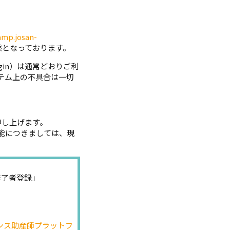
p.josan-
態となっております。
login）は通常どおりご利
テム上の不具合は一切
申し上げます。
能につきましては、現
修了者登録」
ンス助産師プラットフ