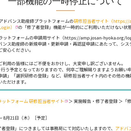
一部機能の一時停止について
、アドバンス助産師プラットフォームの
研修担当者サイト（https://am
fLogin）
の「修了者登録」機能が一時的にご利用いただけない状
フォームの申請用サイト（https://amp.josan-hyoka.org/
バンス助産師の新規申請・更新申請・再認証申請にあたって、シス
ご安心ください。
利用の皆様にはご不便をおかけし、大変申し訳ございません。
を行う予定となっておりますので、何卒ご理解賜りますようお願い
請」「選択研修の登録」など、研修担当者サイト内のその他の機
いただけます。
ラットフォーム 研修担当者サイト
＞ 実施報告・修了者登録 ＞「
）～ 8月21日（木）［予定］
了者登録」につきましては事務局にて対応いたしますので、
アドバ