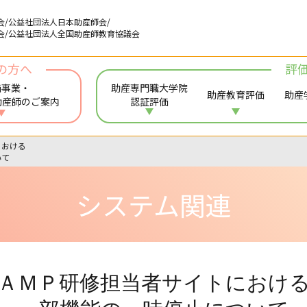
会/公益社団法人日本助産師会/
会/公益社団法人全国助産師教育協議会
の方へ
評
価事業・
助産専門職大学院
助産教育評価
助産
助産師のご案内
認証評価
における
いて
システム関連
ＡＭＰ研修担当者サイトにおけ