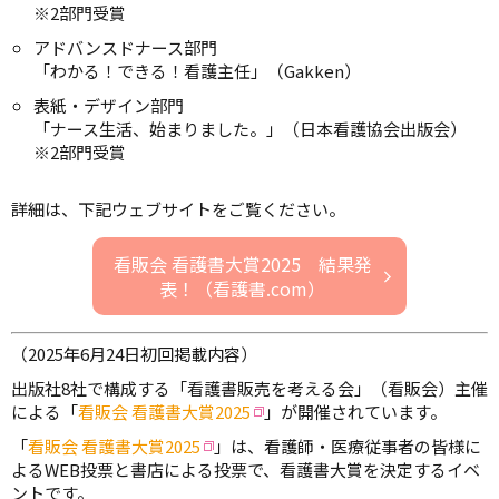
※2部門受賞
アドバンスドナース部門
「わかる！できる！看護主任」（Gakken）
表紙・デザイン部門
「ナース生活、始まりました。」（日本看護協会出版会）
※2部門受賞
詳細は、下記ウェブサイトをご覧ください。
看販会 看護書大賞2025 結果発
表！（看護書.com）
（2025年6月24日初回掲載内容）
出版社8社で構成する「看護書販売を考える会」（看販会）主催
による「
看販会 看護書大賞2025
」が開催されています。
「
看販会 看護書大賞2025
」は、看護師・医療従事者の皆様に
よるWEB投票と書店による投票で、看護書大賞を決定するイベ
ントです。