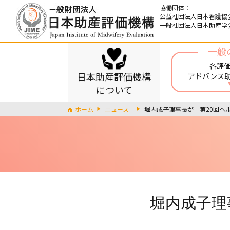
協働団体：
公益社団法人日本看護協
一般社団法人日本助産学
一般
各評
日本助産評価機構
アドバンス
について
ホーム
ニュース
堀内成子理事長が「第20回ヘ
堀内成子理