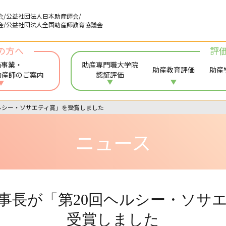
会/公益社団法人日本助産師会/
会/公益社団法人全国助産師教育協議会
の方へ
評
価事業・
助産専門職大学院
助産教育評価
助産
助産師のご案内
認証評価
ルシー・ソサエティ賞」を受賞しました
ニュース
事長が「第20回ヘルシー・ソサ
受賞しました