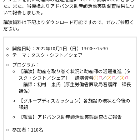
た。また、当機構よりアドバンス助産師活動実態調査結果につ
いて報告しました。
講演資料は下記よりダウンロード可能ですので、ぜひご参照く
ださい。
開催日時：2022年10月2日（日）13:00～15:30
テーマ：タスク・シフト／シェア
プログラム：
【講演】助産を取り巻く状況と助産師の活躍推進（タ
スク・シフト／シェア） 講演資料
①
／
②
／
③
講師：初村 恵氏（厚生労働省医政局看護課 課長
補佐）
【グループディスカッション】各施設の現状と今後の
課題
【報告】アドバンス助産師活動実態調査のご報告
参加者：110名