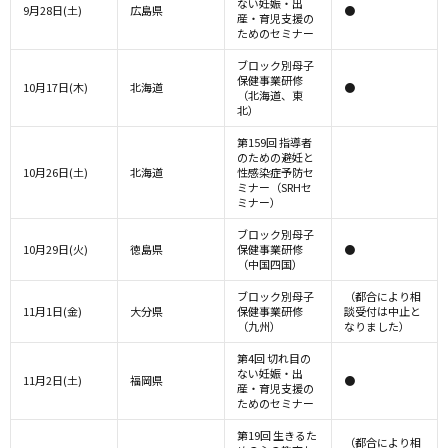
ない妊娠・出
9月28日(土)
広島県
●
産・育児支援の
ためのセミナー
ブロック別母子
保健事業研修
10月17日(木)
北海道
●
（北海道、東
北）
第159回 指導者
のための避妊と
10月26日(土)
北海道
性感染症予防セ
ミナー（SRHセ
ミナー）
ブロック別母子
10月29日(火)
徳島県
保健事業研修
●
（中国四国）
ブロック別母子
（都合により相
11月1日(金)
大分県
保健事業研修
談受付は中止と
（九州）
なりました）
第4回 切れ目の
ない妊娠・出
11月2日(土)
福岡県
●
産・育児支援の
ためのセミナー
第19回 生きるた
（都合により相