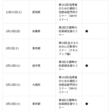
第161回 指導者
のための避妊と
12月21日(土)
愛知県
性感染症予防セ
ミナー（SRHセ
ミナー）
第2回 災害時の
1月19日(日)
兵庫県
妊産婦支援セミ
●
ナー
第20回 生きるた
めの心の教育セ
2月1日(土)
東京都
ミナー（スキル
アップ編）
第3回 災害時の
2月15日(土)
岩手県
妊産婦支援セミ
●
ナー
第162回 指導者
のための避妊と
2月15日(土)
大阪府
性感染症予防セ
ミナー（SRHセ
ミナー）
第4回 災害時の
3月14日(土)
東京都
妊産婦支援セミ
●
ナー