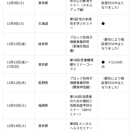
めの心の教育セ
11月9日(土)
東京都
談受付は中止と
ミナー（スキル
なりました）
アップ編）
第5回 性の多様
11月9日(土)
北海道
性を学ぶセミナ
●
ー
ブロック別母子
（都合により相
保健事業研修
11月15日(金)
岐阜県
談受付は中止と
（東海北陸近
なりました）
畿）
第58回 思春期保
11月15日(金)～
● ※11/16の
東京都
健セミナーコー
17日(日)
み
スⅡ
ブロック別母子
（都合により相
11月21日(木)
長野県
保健事業研修
談受付は中止と
（関東甲信越）
なりました）
第160回 指導者
のための避妊と
11月30日(土)
福岡県
性感染症予防セ
ミナー（SRHセ
ミナー）
第8回 メンタル
12月14日(土)
東京都
ヘルスセミナー