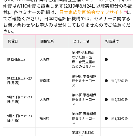
研修はWHC研修に該当します(2019年8月24日以降実施分のみ記
載)。各セミナーの詳細は、
日本家族計画協会ウェブサイト
に
てご確認ください。日本助産評価機構では、セミナーに関する
お問い合わせやお申込みは受付しておりませんのでご注意くだ
さい。
開催日
開催場所
セミナー名
相談受付
第2回 切れ目の
ない妊娠・出
8月24日(土)
大阪府
●
産・育児支援の
ためのセミナー
第84回 思春期保
9月21日(土)～23
東京都
健セミナーコー
● ※9/22のみ
日(月祝)
スⅠ
第85回 思春期保
9月21日(土)～23
大阪府
健セミナーコー
● ※9/22のみ
日(月祝)
スⅠ
第86回 思春期保
9月21日(土)～23
福岡県
健セミナーコー
● ※9/22のみ
日(月祝)
スⅠ
第3回 切れ目の