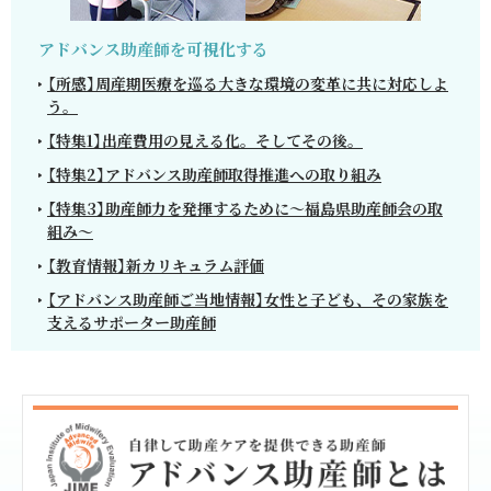
アドバンス助産師を可視化する
【所感】周産期医療を巡る大きな環境の変革に共に対応しよ
う。
【特集1】出産費用の見える化。そしてその後。
【特集2】アドバンス助産師取得推進への取り組み
【特集3】助産師力を発揮するために～福島県助産師会の取
組み～
【教育情報】新カリキュラム評価
【アドバンス助産師ご当地情報】女性と子ども、その家族を
支えるサポーター助産師