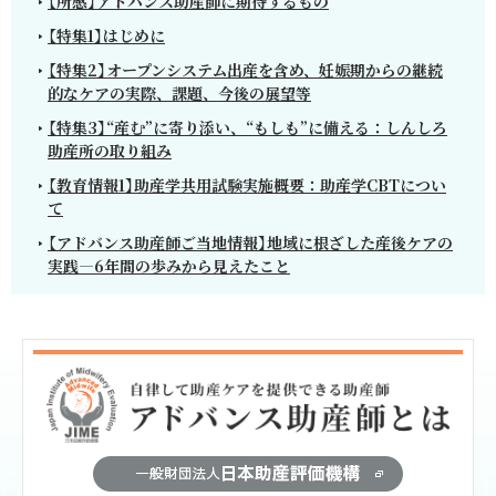
【所感】アドバンス助産師に期待するもの
【特集1】はじめに
【特集2】オープンシステム出産を含め、妊娠期からの継続
的なケアの実際、課題、今後の展望等
【特集3】“産む”に寄り添い、“もしも”に備える：しんしろ
助産所の取り組み
【教育情報1】助産学共用試験実施概要：助産学CBTについ
て
【アドバンス助産師ご当地情報】地域に根ざした産後ケアの
実践―6年間の歩みから見えたこと