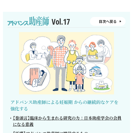
Vol.17
目次へ戻る
アドバンス助産師による妊娠期
からの継続的なケアを
強化する
【巻頭言】臨床から生まれる研究の力：日本助産学会の会員
になる意義