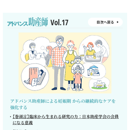
Vol.17
目次へ戻る
アドバンス助産師による妊娠期
からの継続的なケアを
強化する
【巻頭言】臨床から生まれる研究の力：日本助産学会の会員
になる意義