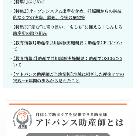
【特集1】はじめに
【特集2】オープンシステム出産を含め、妊娠期からの継続
的なケアの実際、課題、今後の展望等
【特集3】“産む”に寄り添い、“もしも”に備える：しんしろ
助産所の取り組み
【教育情報1】助産学共用試験実施概要：助産学CBTについ
て
【教育情報2】助産学共用試験実施概要：助産学OSCEにつ
いて
【アドバンス助産師ご当地情報】地域に根ざした産後ケアの
実践―6年間の歩みから見えたこと